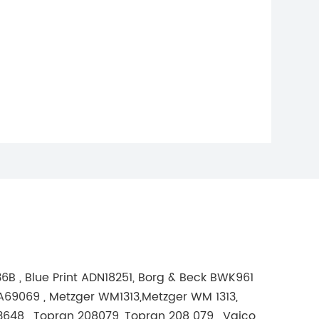
 , Blue Print ADN18251, Borg & Beck BWK961
LKBA69069 , Metzger WM1313,Metzger WM 1313,
 3648 , Topran 208079, Topran 208 079 , Vaico