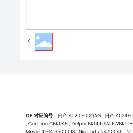
：日产 40210-00QAG , 日产 40210-00QA
OE 对应编号
, Comline CBK048 , Delphi BK1416,FAI FWBK1087
Meyle 16-14 650 0013 , Nipparts N4701046 , N