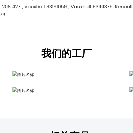
 208 427 , Vauxhall 93161059 , Vauxhall 93161376, Renault
97R
我们的工厂