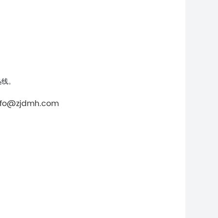
热线。
nfo@zjdmh.com