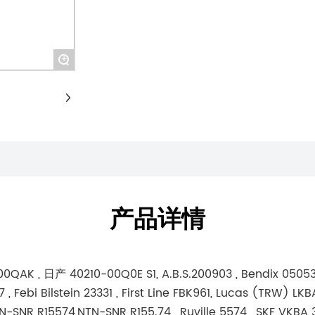
+
产品详情
K , 日产 40210-00Q0E S1, A.B.S.200903 , Bendix 050536B
 , Febi Bilstein 23331 , First Line FBK961, Lucas (TRW) 
TN-SNR R15574,NTN-SNR R155.74 , Ruville 5574 , SKF VKBA